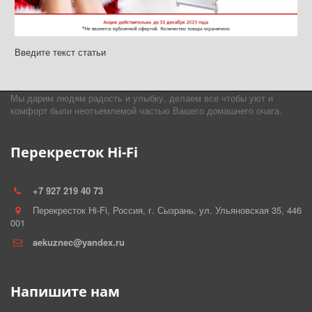
Введите текст статьи
Мы дарим людям радость и улыбку, делаем все чтобы уют и
комфорт были неотъемлемой частью Вашего домашнего очага.
Перекресток Hi-Fi
+7 927 219 40 73
Перекресток Hi-Fi
,
Россия
,
г. Сызрань
,
ул. Ульяновская 35
,
446
001
aekuznec@yandex.ru
Напишите нам