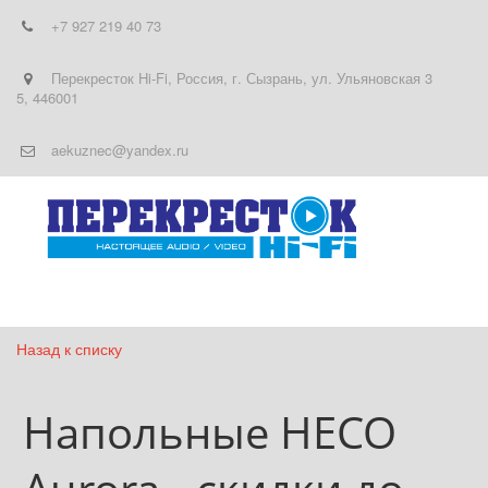
+7 927 219 40 73
Перекресток Hi-Fi
,
Россия
,
г. Сызрань
,
ул. Ульяновская 3
5
,
446001
aekuznec@yandex.ru
Назад к списку
Напольные HECO