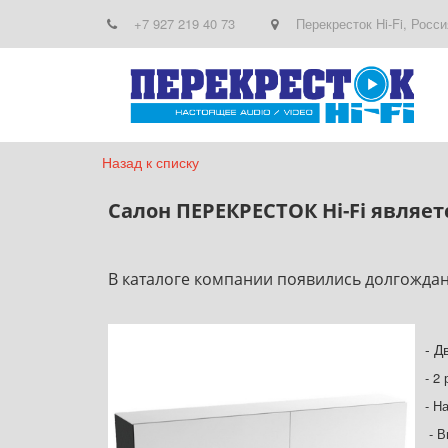
+7 927 219 40 73
Перекресток Hi-Fi
,
Росси
Назад к списку
Салон ПЕРЕКРЕСТОК Hi-Fi явля
В каталоге компании появились долгождан
- Д
- 2
- Н
- В