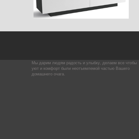
Мы дарим людям радость и улыбку, делаем все чтобы
уют и комфорт были неотъемлемой частью Вашего
домашнего очага.