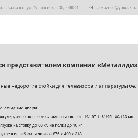
я
,
г. Сызрань
,
ул. Ульяновская 35
,
446001
aekuznec@yandex.ru
ется представителем компании «Металлди
ные недорогие стойки для телевизора и аппаратуры бело
ве откидные дверки
 регулируемые по высоте стеклянные полки 116/197 148/165 180/133 мм
агрузка на стойку до 60 кг, на полки до 10 кг
нутренние габариты ящиков 876 х 400 х 313