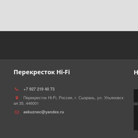
Перекресток Hi-Fi
Н
+7 927 219 40 73
Перекресток Hi-Fi
,
Россия
,
г. Сызрань
,
ул. Ульяновск
ая 35
,
446001
aekuznec@yandex.ru